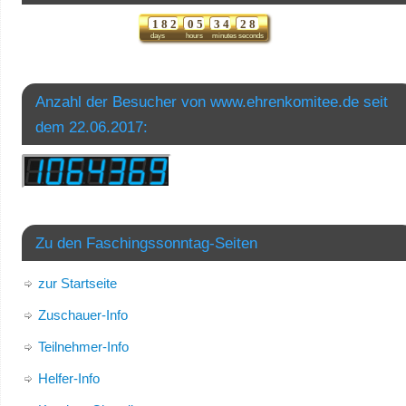
1
8
2
0
5
3
4
2
7
8
days
hours
minutes
seconds
Anzahl der Besucher von www.ehrenkomitee.de seit
dem 22.06.2017:
Zu den Faschingssonntag-Seiten
zur Startseite
Zuschauer-Info
Teilnehmer-Info
Helfer-Info