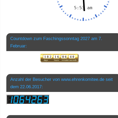
Countdown zum Faschingssonntag 2027 am 7.
Februar:
1
8
2
1
6
0
6
3
9
4
0
days
hours
minutes
seconds
Anzahl der Besucher von www.ehrenkomitee.de seit
dem 22.06.2017: