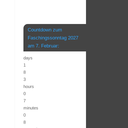
Countdown zum
Faschingssonntag 2027
am 7. Februar:
days
1
8
3
hours
0
7
minutes
0
8