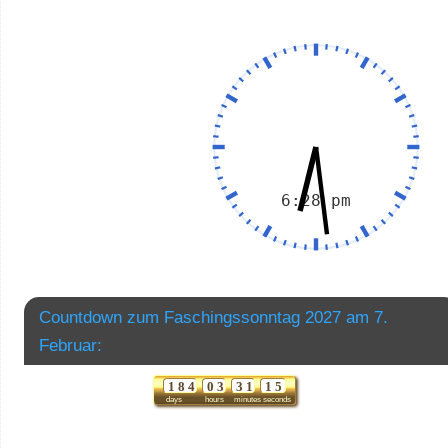
Countdown zum Faschingssonntag 2027 am 7.
Februar:
1
8
4
0
3
3
1
1
5
days
hours
minutes
seconds